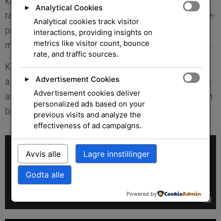
kan analysere data og lage diagrammer eller
Analytical Cookies
►
rapporter. I Outlook kan det bistå med å organisere e-
Analytical cookies track visitor
poster og sette opp møter, og i Teams kan det hjelpe
interactions, providing insights on
metrics like visitor count, bounce
med møtesammendrag eller oppfølging av oppgaver.
rate, and traffic sources.
Kort sagt, Microsoft Copilot fungerer som en smart
Advertisement Cookies
assistent som øker produktiviteten ved å forenkle og
►
Advertisement cookies deliver
automatisere mange av de manuelle oppgavene som
personalized ads based on your
brukere ofte står overfor i Microsofts verktøy.
previous visits and analyze the
effectiveness of ad campaigns.
Avvis alle
Lagre innstillinger
Godta alle
Powered by