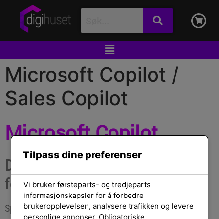
Microsoft Copilot /
Sales Copilot
Microsoft Copilot
Tilpass dine preferenser
Din kunstig intelligens-assistent
for arbeid
Vi bruker førsteparts- og tredjeparts
informasjonskapsler for å forbedre
brukeropplevelsen, analysere trafikken og levere
Spar tid, forsterk produktiviteten, og driv
personlige annonser. Obligatoriske