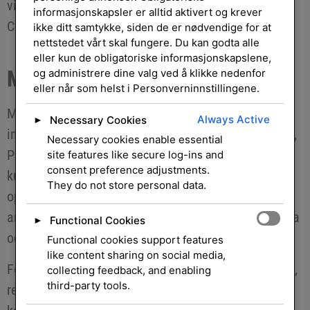
virksomheten fremover raskere med Microsoft 365
informasjonskapsler er alltid aktivert og krever
Copilot.
ikke ditt samtykke, siden de er nødvendige for at
nettstedet vårt skal fungere. Du kan godta alle
eller kun de obligatoriske informasjonskapslene,
Microsoft Copilot
og administrere dine valg ved å klikke nedenfor
eller når som helst i Personverninnstillingene.
Microsoft Copilot er en AI-drevet assistent som er
Always Active
Necessary Cookies
►
integrert i Microsofts applikasjoner som Word, Excel,
Necessary cookies enable essential
PowerPoint, Outlook og Teams. Copilot bruker
site features like secure log-ins and
consent preference adjustments.
kunstig intelligens for å hjelpe brukere med å utføre
They do not store personal data.
oppgaver mer effektivt, automatisere
arbeidsprosesser, og generere innhold basert på data
Functional Cookies
►
og innsikter fra programmene.
Functional cookies support features
like content sharing on social media,
For eksempel kan Copilot i Word hjelpe med å skrive,
collecting feedback, and enabling
third-party tools.
redigere eller sammenfatte tekst, mens det i Excel