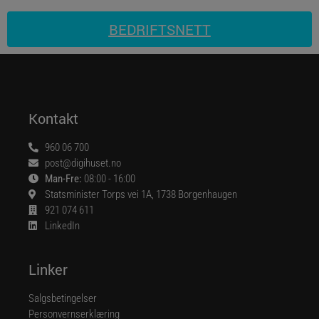
BEDRIFTSNETT
Kontakt
960 06 700
post@digihuset.no
Man-Fre:
08:00 - 16:00
Statsminister Torps vei 1A, 1738 Borgenhaugen
921 074 611
LinkedIn
Linker
Salgsbetingelser
Personvernserklæring