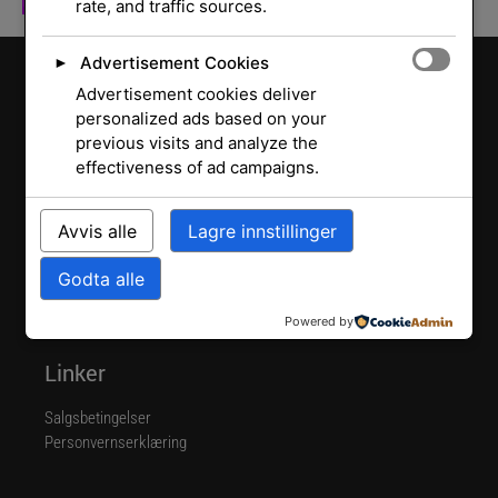
rate, and traffic sources.
Advertisement Cookies
►
Advertisement cookies deliver
personalized ads based on your
Kontakt
previous visits and analyze the
effectiveness of ad campaigns.
960 06 700
post@digihuset.no
Avvis alle
Lagre innstillinger
Man-Fre:
08:00 - 16:00
Statsminister Torps vei 1A, 1738 Borgenhaugen
Godta alle
921 074 611
LinkedIn
Powered by
Linker
Salgsbetingelser
Personvernserklæring