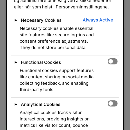
og administrere dine valg ved å klikke nedenfor
Alle produsenter
eller når som helst i Personverninnstillingene.
Always Active
Necessary Cookies
►
Necessary cookies enable essential
site features like secure log-ins and
consent preference adjustments.
They do not store personal data.
Functional Cookies
►
Functional cookies support features
like content sharing on social media,
SAMSUNG
collecting feedback, and enabling
LS34C650TAUX
third-party tools.
34inch WQHD Wht
(P)
Analytical Cookies
►
kr
4 360,00
Analytical cookies track visitor
eksl. mva.
interactions, providing insights on
metrics like visitor count, bounce
Legg i handlekurv