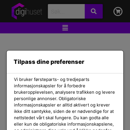
TØM FILTER
Tilpass dine preferenser
Lagerstatus
Vi bruker førsteparts- og tredjeparts
Vis kun på lager
informasjonskapsler for å forbedre
brukeropplevelsen, analysere trafikken og levere
Produkt Kategori
personlige annonser. Obligatoriske
Monitor, Lyd, Bilde & TV
(1)
informasjonskapsler er alltid aktivert og krever
Monitor & Skjerm
(1)
ikke ditt samtykke, siden de er nødvendige for at
nettstedet vårt skal fungere. Du kan godta alle
Produsent
eller kun de obligatoriske informasjonskapslene,