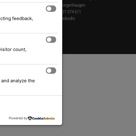
Borgenhaugen
921 074 611
ecting feedback,
LinkedIn
isitor count,
 and analyze the
Powered by