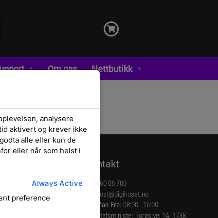
upport
Om oss
Nettbutikk
pplevelsen, analysere
id aktivert og krever ikke
godta alle eller kun de
or eller når som helst i
Kontakt
Always Active
lser
960 06 700
rklæring
post@digihuset.no
sent preference
Man-Fre:
08:00 - 16:00
Statsminister Torps vei 1A, 1738