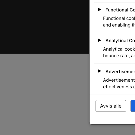
►
Functional C
Functional cook
and enabling th
►
Analytical Co
Analytical cook
bounce rate, an
►
Advertisemen
Advertisement 
effectiveness 
Avvis alle