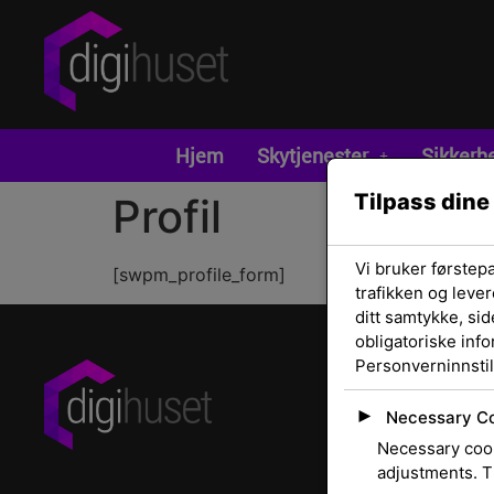
Hjem
Skytjenester
Sikkerh
Tilpass dine
Profil
Vi bruker førstep
[swpm_profile_form]
trafikken og lever
ditt samtykke, sid
obligatoriske inf
Personverninnstil
Navigasjon
►
Om Oss
Necessary C
Kontakt
Necessary cook
adjustments. T