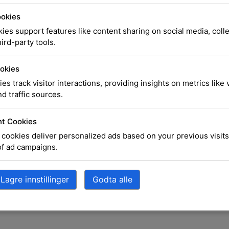
ookies
ies support features like content sharing on social media, coll
ird-party tools.
okies
2026 © Digihuset AS
ies track visitor interactions, providing insights on metrics like v
d traffic sources.
t Cookies
cookies deliver personalized ads based on your previous visits
of ad campaigns.
Lagre innstillinger
Godta alle