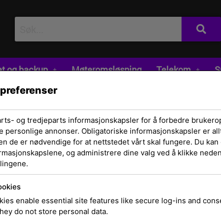
et og backup
Møteromsløsning
Telekom
S
 preferenser
arts- og tredjeparts informasjonskapsler for å forbedre brukero
e personlige annonser. Obligatoriske informasjonskapsler er allt
en de er nødvendige for at nettstedet vårt skal fungere. Du kan 
ormasjonskapslene, og administrere dine valg ved å klikke nedenf
lingene.
Linker
Salgsbetinge
ookies
Personvernse
ies enable essential site features like secure log-ins and con
hey do not store personal data.