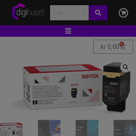
0
kr
0,00