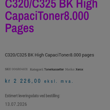
C320/C325 BK High
CapaciToner8.000
Pages
C320/C325 BK High CapaciToner8.000 pages
SKU
006R04831
Tonerkassetter
Xerox
Kategori:
Merke:
kr
2 226,00
eksl. mva.
Estimert leveringsdato ved bestilling:
13.07.2026