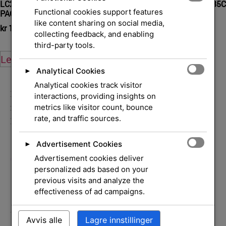
LC221MBP ink MAGENTA 260
Ink Cart/bk 450sh f DCP-185C
Functional cookies support features
PAGE
385C 585CW
like content sharing on social media,
kr
124,00
kr
525,00
eksl. mva.
eksl. mva.
collecting feedback, and enabling
third-party tools.
Legg i handlekurv
Legg i handlekurv
Analytical Cookies
►
Analytical cookies track visitor
Hjem
/
Skrivere og
interactions, providing insights on
metrics like visitor count, bounce
rekvisita
/
Rekvisita
/
Blekkpatroner
/ CLI-571XL
rate, and traffic sources.
Black
Advertisement Cookies
►
CLI-571XL Black
Advertisement cookies deliver
personalized ads based on your
previous visits and analyze the
effectiveness of ad campaigns.
15 ml. For Canon Pixma MG57xx/68xx/77xx serie
Avvis alle
Lagre innstillinger