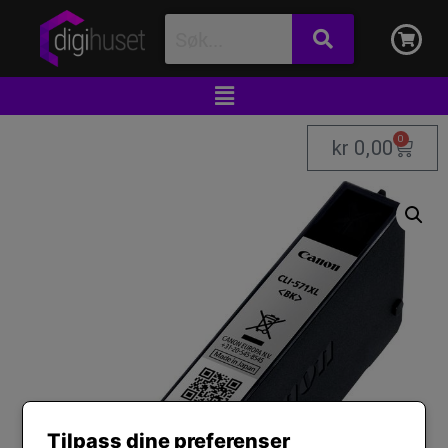
0
kr
0,00
Tilpass dine preferenser