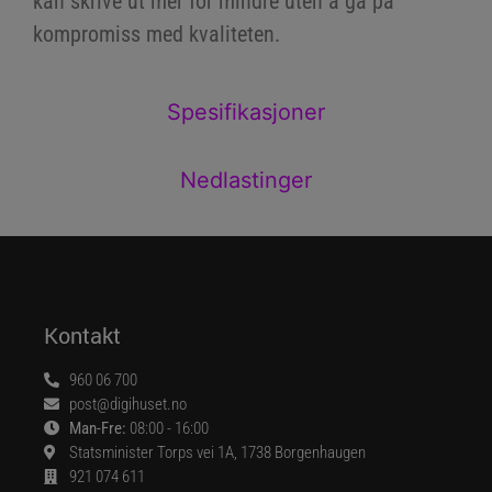
kan skrive ut mer for mindre uten å gå på
kompromiss med kvaliteten.
Spesifikasjoner
Nedlastinger
Kontakt
960 06 700
post@digihuset.no
Man-Fre:
08:00 - 16:00
Statsminister Torps vei 1A, 1738 Borgenhaugen
921 074 611