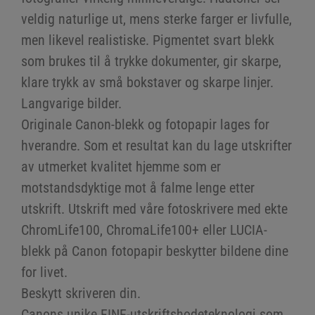
veldig naturlige ut, mens sterke farger er livfulle,
men likevel realistiske. Pigmentet svart blekk
som brukes til å trykke dokumenter, gir skarpe,
klare trykk av små bokstaver og skarpe linjer.
Langvarige bilder.
Originale Canon-blekk og fotopapir lages for
hverandre. Som et resultat kan du lage utskrifter
av utmerket kvalitet hjemme som er
motstandsdyktige mot å falme lenge etter
utskrift. Utskrift med våre fotoskrivere med ekte
ChromLife100, ChromaLife100+ eller LUCIA-
blekk på Canon fotopapir beskytter bildene dine
for livet.
Beskytt skriveren din.
Canons unike FINE-utskriftshodeteknologi som