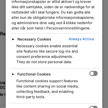
informasjonskapsler er alltid aktivert og krever
ikke ditt samtykke, siden de er nødvendige for at
nettstedet vårt skal fungere. Du kan godta alle
eller kun de obligatoriske informasjonskapslene,
og administrere dine valg ved å klikke nedenfor
eller når som helst i Personverninnstillingene.
Relaterte Produkter
Always Active
Necessary Cookies
►
Necessary cookies enable essential
site features like secure log-ins and
consent preference adjustments.
They do not store personal data.
Functional Cookies
►
Functional cookies support features
Ink Cart/Color 4pk MFC-
Ink Cart/Black Blister 2Pk
like content sharing on social media,
J6510DW/J6710DW
DCP-J315W
collecting feedback, and enabling
kr
1 132,00
kr
465,00
eksl. mva.
eksl. mva.
third-party tools.