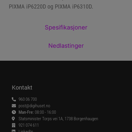
PIXMA iP6220D og PIXMA iP6310D.
Spesifikasjoner
Nedlastinger
Kontakt
960 06 700
post@digihuset.no
Man-Fre:
08:00 - 16:00
Statsminister Torps vei 1A, 1738 Borgenhaugen
921 074 611
LinkedIn