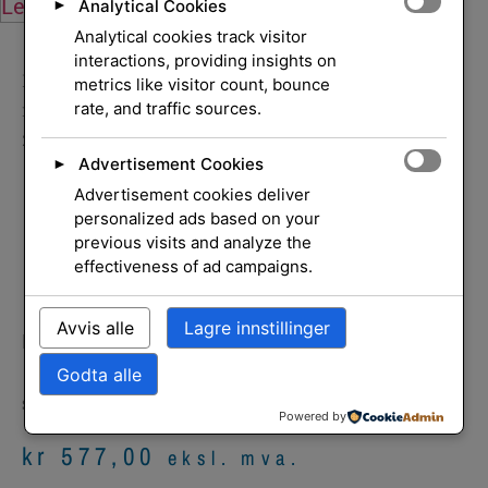
Legg i handlekurv
Legg i handlekurv
Analytical Cookies
►
Analytical cookies track visitor
interactions, providing insights on
Hjem
/
Skrivere og
metrics like visitor count, bounce
rate, and traffic sources.
rekvisita
/
Rekvisita
/
Blekkpatroner
/ Ink Color
21ml
Advertisement Cookies
►
Advertisement cookies deliver
Ink Color 21ml
personalized ads based on your
previous visits and analyze the
effectiveness of ad campaigns.
Avvis alle
Lagre innstillinger
Ink/CL-52 BJ Cartridge Photo LcLmK
Godta alle
SKU
0619B001
Blekkpatroner
Canon
Kategori:
Merke:
Powered by
kr
577,00
eksl. mva.