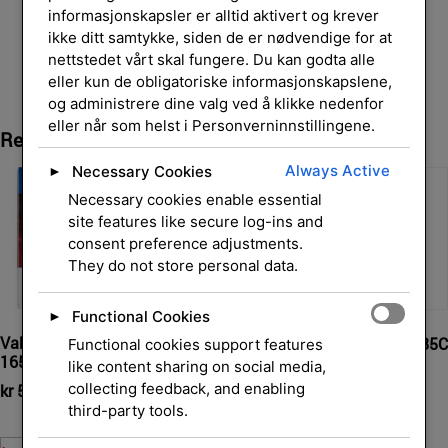
informasjonskapsler er alltid aktivert og krever
ikke ditt samtykke, siden de er nødvendige for at
nettstedet vårt skal fungere. Du kan godta alle
eller kun de obligatoriske informasjonskapslene,
og administrere dine valg ved å klikke nedenfor
eller når som helst i Personverninnstillingene.
Relaterte Produkter
Always Active
Necessary Cookies
►
Necessary cookies enable essential
site features like secure log-ins and
consent preference adjustments.
They do not store personal data.
Functional Cookies
►
Value Pk/CMYK f DCP-145C
Ink Cart/bk 450sh f DCP-185C
Functional cookies support features
165C MFC-250C
385C 585CW
like content sharing on social media,
collecting feedback, and enabling
kr
510,00
kr
525,00
eksl. mva.
eksl. mva.
third-party tools.