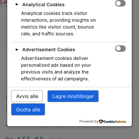
Legg i handlekurv
Legg i handlekurv
Analytical Cookies
►
Analytical cookies track visitor
interactions, providing insights on
Hjem
/
Skrivere og
metrics like visitor count, bounce
rekvisita
/
Rekvisita
/
Blekkpatroner
/ Ink Magenta
rate, and traffic sources.
13ml
Advertisement Cookies
►
Ink Magenta 13ml
Advertisement cookies deliver
personalized ads based on your
previous visits and analyze the
effectiveness of ad campaigns.
Avvis alle
Lagre innstillinger
CANON CLI-8M ink magenta 13ml for Pixma
MP800 500 iX4000 iX5000
Godta alle
Powered by
SKU
0622B001
Blekkpatroner
Canon
Kategori:
Merke: