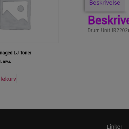
Beskrivelse
Beskriv
Drum Unit IR2202
naged LJ Toner
l. mva.
dlekurv
Linker