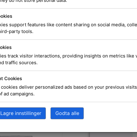
Drum Un
hey do not store personal data.
ookies
ies support features like content sharing on social media, coll
ird-party tools.
SKU
6954B002AA
Katego
kr
3 047,00
okies
ies track visitor interactions, providing insights on metrics like v
d traffic sources.
Estimert leveringsdato ved
13.07.2026
t Cookies
cookies deliver personalized ads based on your previous visits
Utsolgt, men kan besti
of ad campaigns.
Legg i ha
Lagre innstillinger
Godta alle