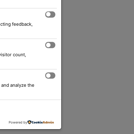
it IR2202n
ecting feedback,
Tonerkassetter
Canon
ri:
Merke:
eksl. mva.
isitor count,
 bestilling:
 and analyze the
lles
ndlekurv
Powered by