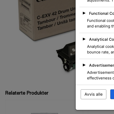
adjustments. T
►
Functional C
Functional cook
and enabling th
►
Analytical Co
Analytical cook
bounce rate, an
►
Advertisemen
Advertisement 
effectiveness 
Relaterte Produkter
Avvis alle