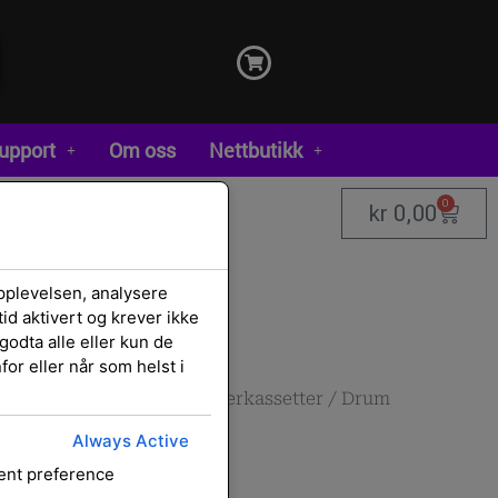
upport
Om oss
Nettbutikk
0
kr
0,00
pplevelsen, analysere
id aktivert og krever ikke
godta alle eller kun de
or eller når som helst i
rekvisita
/
Rekvisita
/
Tonerkassetter
/ Drum
Always Active
sent preference