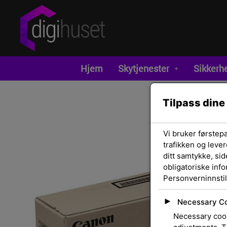
Hjem
Skytjenester
Sikkerh
Tilpass dine
Vi bruker førstep
trafikken og lever
ditt samtykke, sid
obligatoriske inf
Personverninnstil
►
Necessary C
Necessary cook