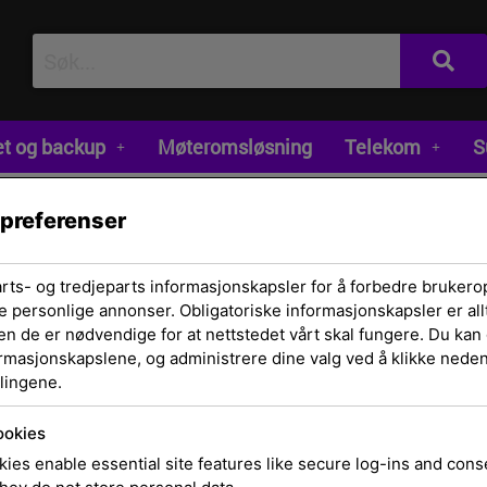
et og backup
Møteromsløsning
Telekom
S
 preferenser
arts- og tredjeparts informasjonskapsler for å forbedre brukero
e personlige annonser. Obligatoriske informasjonskapsler er allt
en de er nødvendige for at nettstedet vårt skal fungere. Du kan 
ormasjonskapslene, og administrere dine valg ved å klikke nedenf
lingene.
Hjem
/
Skrivere og 
Unit IR2202n
ookies
ies enable essential site features like secure log-ins and con