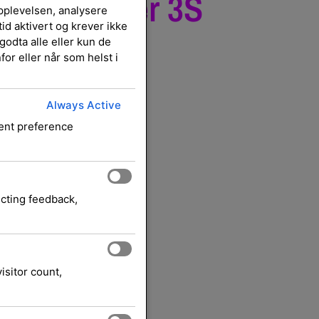
h MX Master 3S
pplevelsen, analysere
id aktivert og krever ikke
Right-Hand
godta alle eller kun de
or eller når som helst i
Always Active
r 3S mouse Right-hand
sent preference
Mus
LOGITECH
i:
Merke:
eksl. mva.
ecting feedback,
restbestilles)
isitor count,
ndlekurv