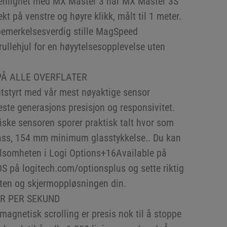
nlignet med MX Master 3 har MX Master 3S
ekt på venstre og høyre klikk, målt til 1 meter.
t bemerkelsesverdig stille MagSpeed
ullehjul for en høyytelsesopplevelse uten
PÅ ALLE OVERFLATER
tstyrt med vår mest nøyaktige sensor
ste generasjons presisjon og responsivitet.
iske sensoren sporer praktisk talt hvor som
lass, 154 mm minimum glasstykkelse.. Du kan
ølsomheten i Logi Options+16Available på
på logitech.com/optionsplus og sette riktig
lyten og skjermoppløsningen din.
ER PER SEKUND
agnetisk scrolling er presis nok til å stoppe