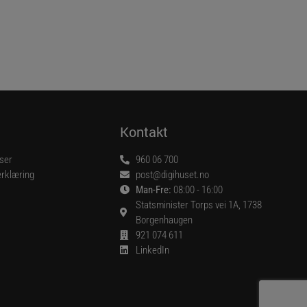
Kontakt
lser
960 06 700
rklæring
post@digihuset.no
Man-Fre:
08:00 - 16:00
Statsminister Torps vei 1A, 1738
Borgenhaugen
921 074 611
LinkedIn