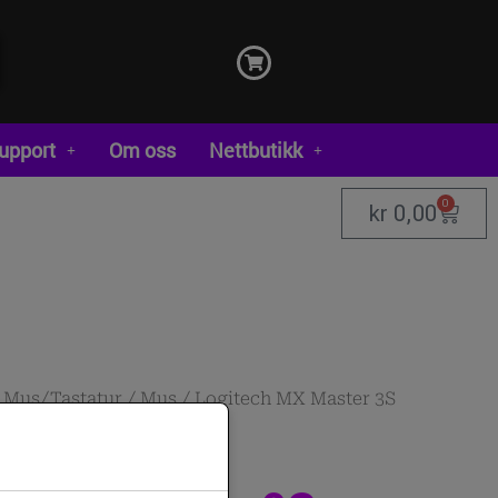
upport
Om oss
Nettbutikk
0
kr
0,00
/
Mus/Tastatur
/
Mus
/ Logitech MX Master 3S