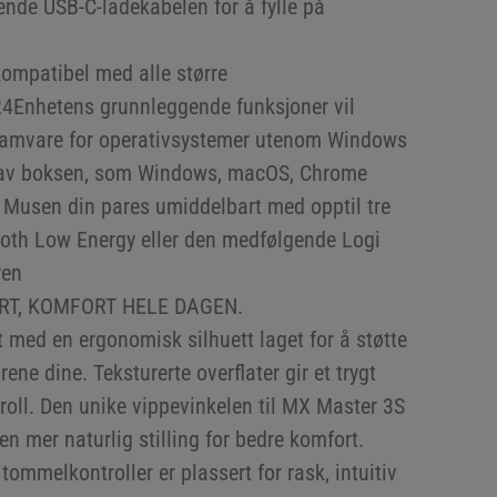
nde USB-C-ladekabelen for å fylle på
ompatibel med alle større
4Enhetens grunnleggende funksjoner vil
gramvare for operativsystemer utenom Windows
 av boksen, som Windows, macOS, Chrome
 Musen din pares umiddelbart med opptil tre
ooth Low Energy eller den medfølgende Logi
ren
T, KOMFORT HELE DAGEN.
 med en ergonomisk silhuett laget for å støtte
ene dine. Teksturerte overflater gir et trygt
troll. Den unike vippevinkelen til MX Master 3S
en mer naturlig stilling for bedre komfort.
tommelkontroller er plassert for rask, intuitiv