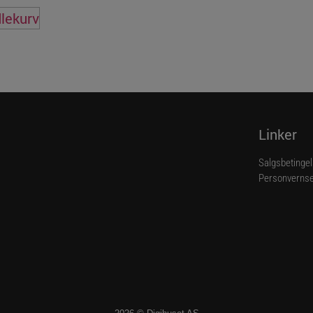
dlekurv
Linker
Salgsbetinge
Personvernse