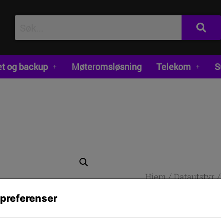
et og backup
Møteromsløsning
Telekom
S
Hjem
/
Datautstyr
mouse Right-hand
 preferenser