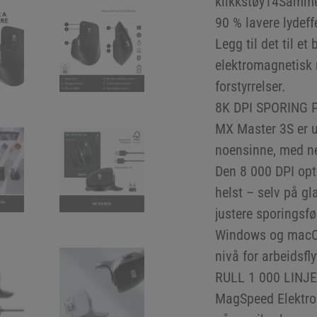
klikkstøy14Samme
90 % lavere lydeff
Legg til det til e
elektromagnetisk r
forstyrrelser.
8K DPI SPORING 
MX Master 3S er u
noensinne, med ne
Den 8 000 DPI opt
helst – selv på g
justere sporingsf
Windows og macOS 
nivå for arbeidsf
RULL 1 000 LINJ
MagSpeed Elektrom