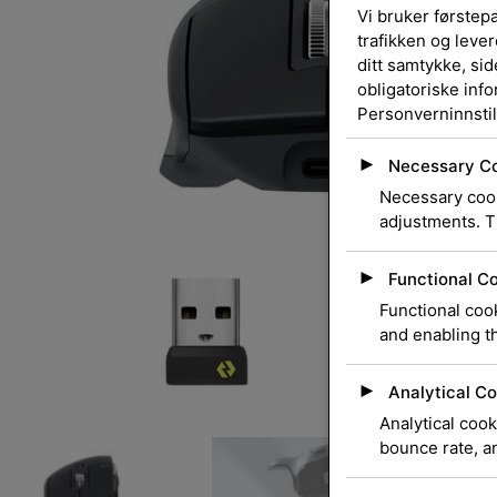
Vi bruker førstep
trafikken og lever
ditt samtykke, sid
obligatoriske inf
Personverninnstil
►
Necessary C
Necessary cook
adjustments. T
►
Functional C
Functional cook
and enabling th
►
Analytical Co
Analytical cook
bounce rate, an