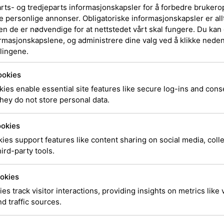
Logitec
arts- og tredjeparts informasjonskapsler for å forbedre brukero
e personlige annonser. Obligatoriske informasjonskapsler er allt
Mouse 
en de er nødvendige for at nettstedet vårt skal fungere. Du kan 
ormasjonskapslene, og administrere dine valg ved å klikke nedenf
lingene.
ookies
Logitech MX Maste
ies enable essential site features like secure log-ins and con
hey do not store personal data.
SKU
910-006559
Kategor
ookies
kr
1 925,00
ies support features like content sharing on social media, coll
ird-party tools.
80 på lager (kan også 
okies
ies track visitor interactions, providing insights on metrics like v
Legg i ha
d traffic sources.