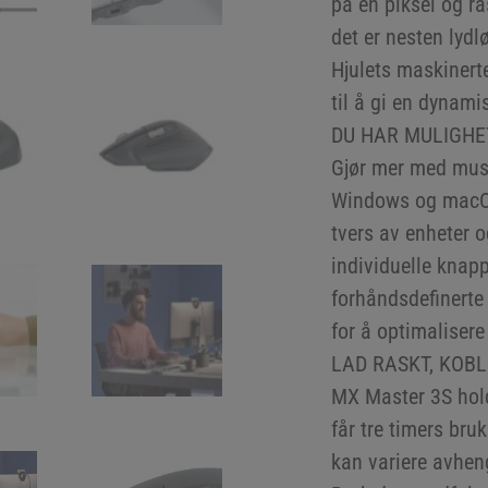
på en piksel og ras
det er nesten lydlø
Hjulets maskinerte
til å gi en dynami
DU HAR MULIGHE
Gjør mer med mus
Windows og macOS
tvers av enheter 
individuelle knapp
forhåndsdefinerte
for å optimalisere
LAD RASKT, KOBL
MX Master 3S hold
får tre timers bru
kan variere avhen