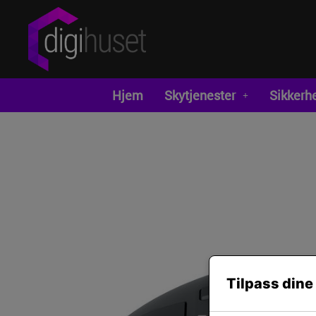
Hjem
Skytjenester
Sikkerh
Tilpass dine