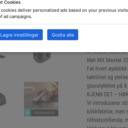
t Cookies
cookies deliver personalized ads based on your previous visits
Beskrivelse
of ad campaigns.
Beskriv
Lagre innstillinger
Godta alle
MX Master 3S Per
ET IKON. REMAST
Møt MX Master 3S
Føl hvert øyeblikk
taktilitet og ytel
glasstykkhet på 8
KJENN DET – HØ
Vi introduserer st
klikkfølelse, men 
tilfredsstillende,