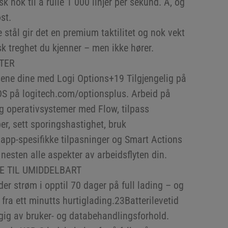
k nok til å rulle 1 000 linjer per sekund. Å, og
st.
 stål gir det en premium taktilitet og nok vekt
sk treghet du kjenner – men ikke hører.
TER
ene dine med Logi Options+19 Tilgjengelig på
 på logitech.com/optionsplus. Arbeid på
og operativsystemer med Flow, tilpass
er, sett sporingshastighet, bruk
 app-spesifikke tilpasninger og Smart Actions
 nesten alle aspekter av arbeidsflyten din.
E TIL UMIDDELBART
er strøm i opptil 70 dager på full lading – og
k fra ett minutts hurtiglading.23Batterilevetid
gig av bruker- og databehandlingsforhold.