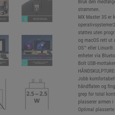
Bruk den medfølge
strømmen.
MX Master 3S er k
operativsystemer2
støttes uten pro
og macOS rett ut
OS™ eller Linux®.
enheter via Bluet
Bolt USB-mottake
HÅNDSKULPTURER
Jobb komfortabelt
håndflaten og fingr
grep for total kon
plasserer armen i 
Optimal plasserte 