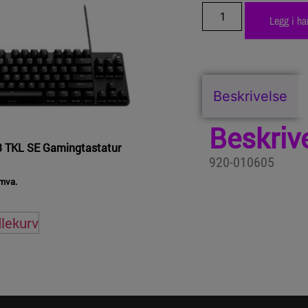
Legg i ha
Beskrivelse
Beskriv
3 TKL SE Gamingtastatur
920-010605
 mva.
dlekurv