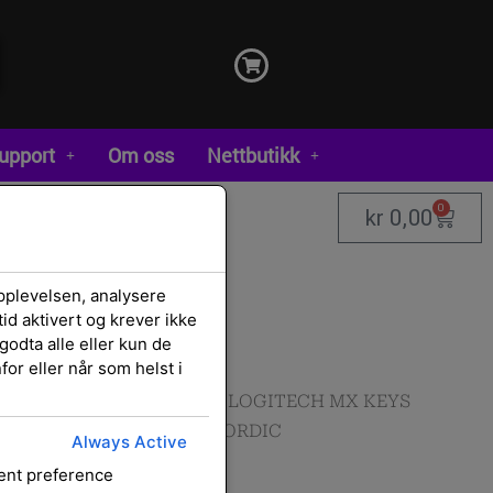
upport
Om oss
Nettbutikk
0
kr
0,00
pplevelsen, analysere
id aktivert og krever ikke
godta alle eller kun de
or eller når som helst i
/
Mus/Tastatur
/
Tastatur
/ LOGITECH MX KEYS
S – PALE GREY – PAN – NORDIC
Always Active
sent preference