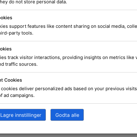
LOGITE
hey do not store personal data.
FOR BU
ookies
ies support features like content sharing on social media, coll
GREY –
ird-party tools.
okies
ies track visitor interactions, providing insights on metrics like v
d traffic sources.
Logi Bolt USB-mott
batteritid, bakgrun
t Cookies
cookies deliver personalized ads based on your previous visits
of ad campaigns.
SKU
920-010605
Katego
kr
1 073,00
Lagre innstillinger
Godta alle
Utsolgt, men kan besti