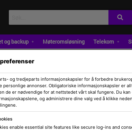
et og backup
Møteromsløsning
Telekom
S
 preferenser
arts- og tredjeparts informasjonskapsler for å forbedre brukero
e personlige annonser. Obligatoriske informasjonskapsler er allt
en de er nødvendige for at nettstedet vårt skal fungere. Du kan 
ormasjonskapslene, og administrere dine valg ved å klikke nedenf
lingene.
Hjem
/
Datautstyr
MINI FOR BUSINES
ookies
ies enable essential site features like secure log-ins and con