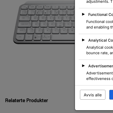
adjustments. T
►
Functional C
Functional cook
and enabling th
►
Analytical Co
Analytical cook
bounce rate, an
►
Advertisemen
Advertisement 
effectiveness 
Avvis alle
Relaterte Produkter