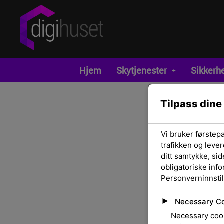
Hjem
Skytjenester
Sikkerh
Tilpass dine
Vi bruker førstep
trafikken og lever
ditt samtykke, sid
obligatoriske inf
Personverninnstil
►
Necessary C
Necessary cook