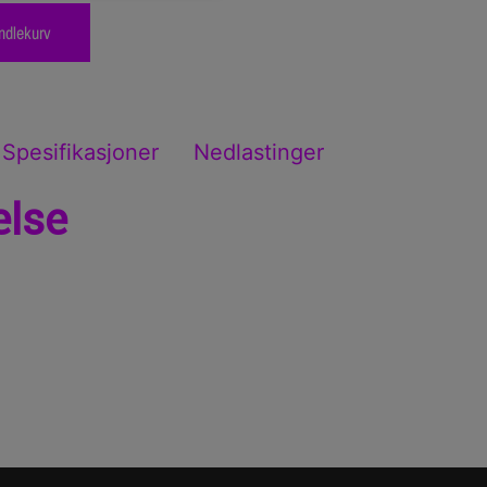
ndlekurv
Spesifikasjoner
Nedlastinger
else