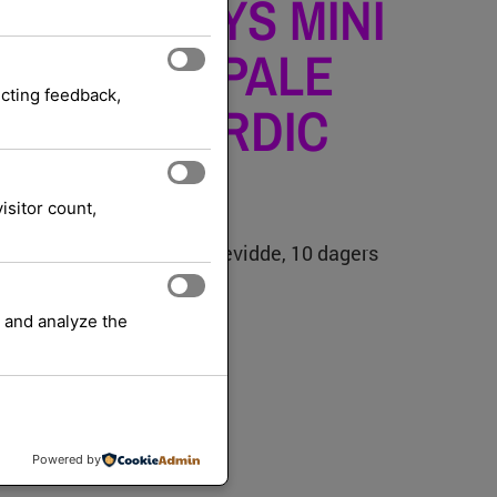
CH MX KEYS MINI
SINESS – PALE
ecting feedback,
 PAN – NORDIC
isitor count,
aker, bluetooth, 10m rekkevidde, 10 dagers
 and analyze the
Tastatur
LOGITECH
ri:
Merke:
eksl. mva.
Powered by
lles