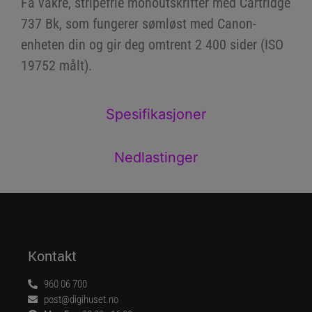
Få vakre, stripefrie monoutskrifter med Cartridge
737 Bk, som fungerer sømløst med Canon-
enheten din og gir deg omtrent 2 400 sider (ISO
19752 målt).
Spesifikasjoner
Nedlastinger
Kontakt
960 06 700
post@digihuset.no