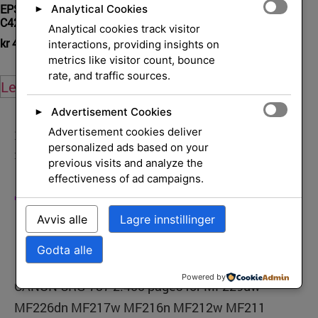
EPSON Toner cyan AcuLaser
Toner Collection Container
Analytical Cookies
►
C4200
Analytical cookies track visitor
kr
599,00
eksl. mva.
kr
4 274,00
interactions, providing insights on
eksl. mva.
metrics like visitor count, bounce
rate, and traffic sources.
Legg i handlekurv
Legg i handlekurv
Advertisement Cookies
►
Advertisement cookies deliver
Hjem
/
Skrivere og
personalized ads based on your
rekvisita
/
Rekvisita
/
Tonerkassetter
/ Toner Black
previous visits and analyze the
effectiveness of ad campaigns.
Toner Black
Avvis alle
Lagre innstillinger
Godta alle
Powered by
CANON CRG-737 2.400 pages for MF229dw
MF226dn MF217w MF216n MF212w MF211