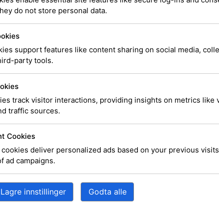
Logitec
hey do not store personal data.
Headset
ookies
ies support features like content sharing on social media, coll
2.4m Ca
ird-party tools.
okies
ies track visitor interactions, providing insights on metrics like v
d traffic sources.
Logitech PC Headse
t Cookies
cookies deliver personalized ads based on your previous visits
SKU
981-000100
Kategor
LOGITECH
of ad campaigns.
Merke:
kr
292,00
e
Lagre innstillinger
Godta alle
200 på lager (kan også