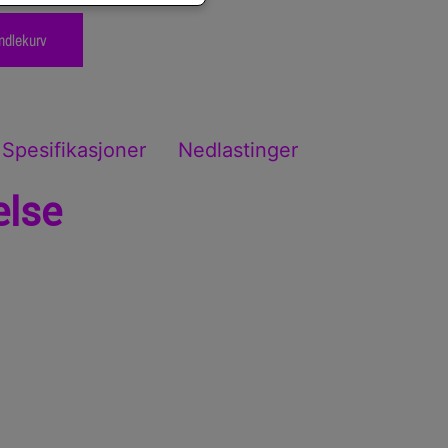
ndlekurv
Spesifikasjoner
Nedlastinger
else