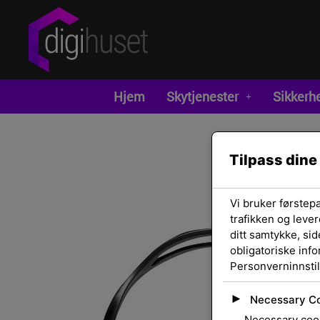
Hjem
Skytjenester
Sikkerh
Tilpass dine
Vi bruker førstep
trafikken og lever
ditt samtykke, sid
obligatoriske inf
Personverninnstil
►
Necessary C
Necessary cook