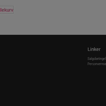
dlekurv
Linker
Salgsbetinge
Personvernse