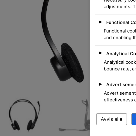
adjustments. T
►
Functional C
Functional cook
and enabling th
►
Analytical Co
Analytical cook
bounce rate, an
►
Advertisemen
Advertisement 
effectiveness 
Avvis alle