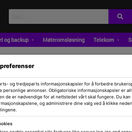
et og backup
Møteromsløsning
Telekom
S
 preferenser
arts- og tredjeparts informasjonskapsler for å forbedre brukero
e personlige annonser. Obligatoriske informasjonskapsler er allt
en de er nødvendige for at nettstedet vårt skal fungere. Du kan 
ormasjonskapslene, og administrere dine valg ved å klikke nedenf
Hjem
/
Hodesett og
lingene.
ørepropper
/ Logit
2.4m Cable
ookies
ies enable essential site features like secure log-ins and con