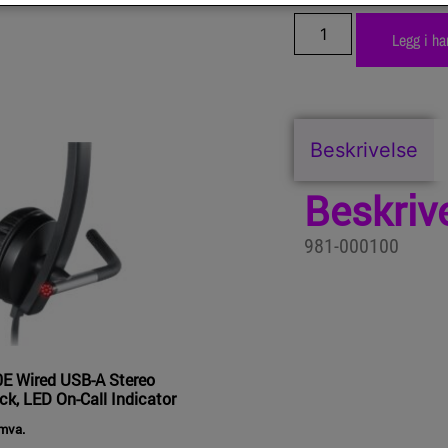
Legg i ha
Beskrivelse
Beskriv
981-000100
E Wired USB-A Stereo
ck, LED On-Call Indicator
 mva.