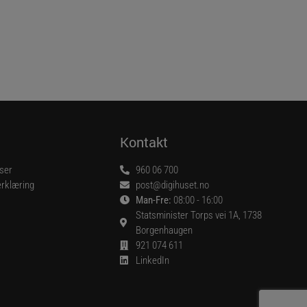
Kontakt
lser
960 06 700
rklæring
post@digihuset.no
Man-Fre:
08:00 - 16:00
Statsminister Torps vei 1A, 1738
Borgenhaugen
921 074 611
LinkedIn