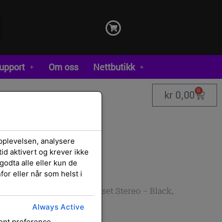
upport
Om oss
Nettbutikk
0
kr
0,00
pplevelsen, analysere
id aktivert og krever ikke
godta alle eller kun de
or eller når som helst i
 mikrofoner
/
Hodesett og
ech 960 Wired USB-A Headset Stereo – Black,
Always Active
sent preference