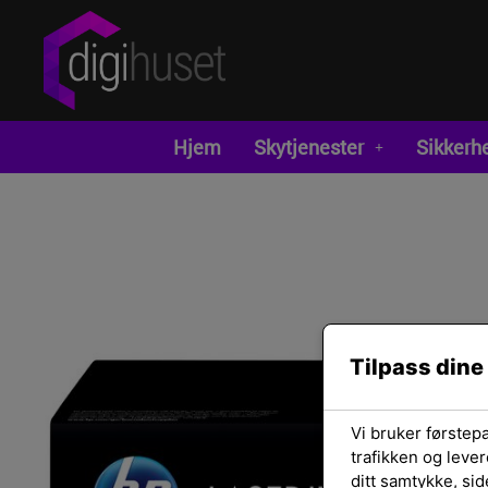
Hjem
Skytjenester
Sikkerh
Tilpass dine
Vi bruker førstep
trafikken og lever
ditt samtykke, sid