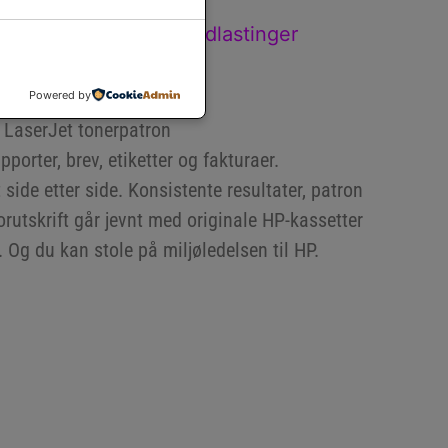
Spesifikasjoner
Nedlastinger
else
Powered by
l LaserJet tonerpatron
apporter, brev, etiketter og fakturaer.
 side etter side. Konsistente resultater, patron
orutskrift går jevnt med originale HP-kassetter
. Og du kan stole på miljøledelsen til HP.