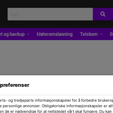
et og backup
Møteromsløsning
Telekom
S
 preferenser
Hjem
/
Skrivere og 
Black
arts- og tredjeparts informasjonskapsler for å forbedre brukero
e personlige annonser. Obligatoriske informasjonskapsler er allt
en de er nødvendige for at nettstedet vårt skal fungere. Du kan 