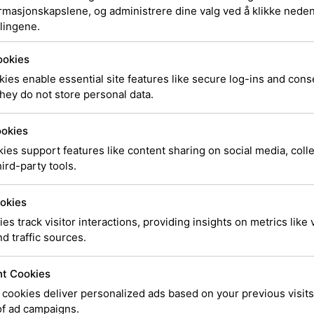
Toner B
ormasjonskapslene, og administrere dine valg ved å klikke nedenf
lingene.
ookies
ies enable essential site features like secure log-ins and con
HP 64A original La
hey do not store personal data.
capacity 10.000 pa
ookies
SKU
CC364A
To
Kategori:
ies support features like content sharing on social media, coll
ird-party tools.
kr
2 451,00
okies
ies track visitor interactions, providing insights on metrics like v
6 på lager (kan også re
d traffic sources.
Legg i ha
t Cookies
cookies deliver personalized ads based on your previous visits
of ad campaigns.