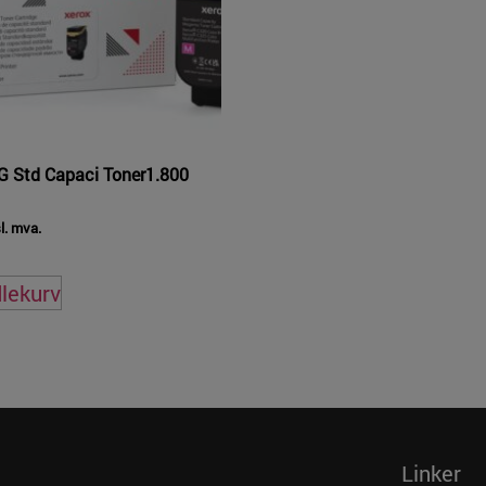
 Std Capaci Toner1.800
l. mva.
dlekurv
Linker