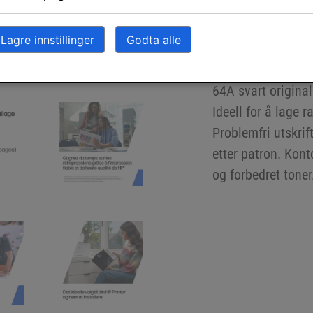
Beskrivelse
Lagre innstillinger
Godta alle
Beskriv
64A svart origina
Ideell for å lage r
Problemfri utskrift
etter patron. Kont
og forbedret toner