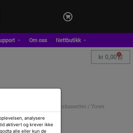
upport
Om oss
Nettbutikk
0
kr
0,00
rekvisita
/
Rekvisita
/
Tonerkassetter
/ Toner
pplevelsen, analysere
id aktivert og krever ikke
godta alle eller kun de