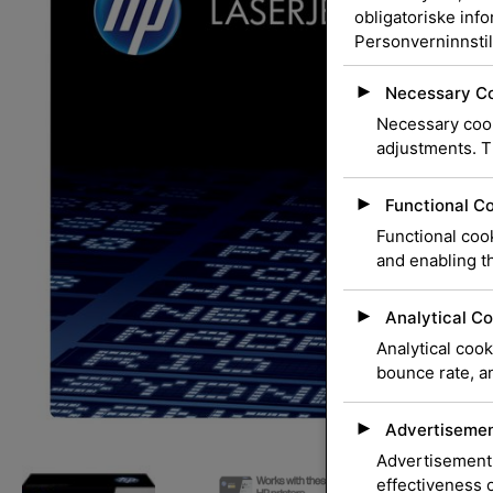
obligatoriske inf
Personverninnstil
►
Necessary C
Necessary cook
adjustments. T
►
Functional C
Functional cook
and enabling th
►
Analytical Co
Analytical cook
bounce rate, an
►
Advertisemen
Advertisement 
effectiveness 