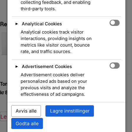
collecting feedback, and enabling
third-party tools.
Relaterte Produkter
Analytical Cookies
►
Analytical cookies track visitor
interactions, providing insights on
metrics like visitor count, bounce
rate, and traffic sources.
Advertisement Cookies
►
Advertisement cookies deliver
personalized ads based on your
Toner kit Black for OKI,
SVC Magenta Managed LJ
previous visits and analyze the
Toner
kr
867,00
eksl. mva.
effectiveness of ad campaigns.
kr
6 285,00
eksl. mva.
Avvis alle
Lagre innstillinger
Legg i handlekurv
Legg i handlekurv
Godta alle