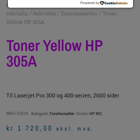
Powered by
Hjem
/
Skrivere og
rekvisita
/
Rekvisita
/
Tonerkassetter
/ Toner
Yellow HP 305A
Toner Yellow HP
305A
Til Laserjet Pro 300 og 400-serien, 2600 sider
SKU
CE412A
Tonerkassetter
HP INC.
Kategori:
Merke:
kr
1 720,00
eksl. mva.