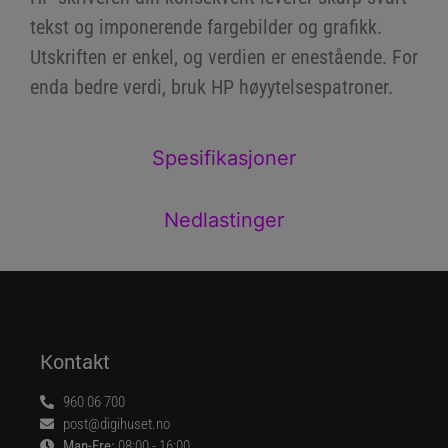
tekst og imponerende fargebilder og grafikk.
Utskriften er enkel, og verdien er enestående. For
enda bedre verdi, bruk HP høyytelsespatroner.
Spesifikasjoner
Nedlastinger
Kontakt
960 06 700
post@digihuset.no
Man-Fre:
08:00 - 16:00