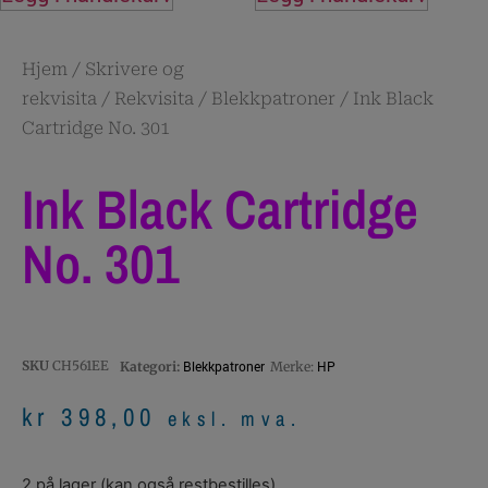
Hjem
/
Skrivere og
rekvisita
/
Rekvisita
/
Blekkpatroner
/ Ink Black
Cartridge No. 301
Ink Black Cartridge
No. 301
SKU
CH561EE
Blekkpatroner
HP
Kategori:
Merke:
kr
398,00
eksl. mva.
2 på lager (kan også restbestilles)