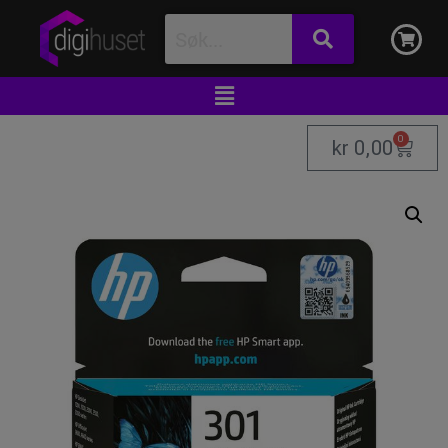
0
kr
0,00