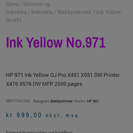
Hjem
/
Skrivere og
rekvisita
/
Rekvisita
/
Blekkpatroner
/ Ink Yellow
No.971
Ink Yellow No.971
HP 971 Ink Yellow OJ Pro X451 X551 DW Printer
X476 X576 DW MFP 2500 pages
SKU
CN624AE
Blekkpatroner
HP INC.
Kategori:
Merke:
kr
999,00
eksl. mva.
Estimert leveringsdato ved bestilling: