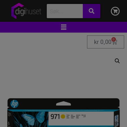
0
kr
0,00