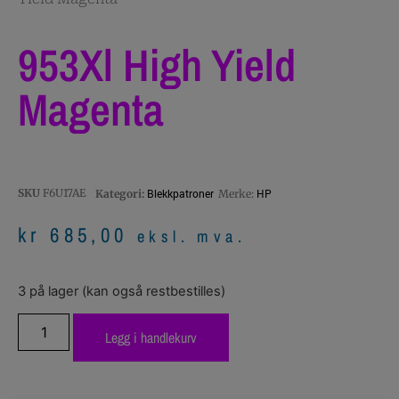
953Xl High Yield
Magenta
SKU
F6U17AE
Blekkpatroner
HP
Kategori:
Merke:
kr
685,00
eksl. mva.
3 på lager (kan også restbestilles)
Legg i handlekurv