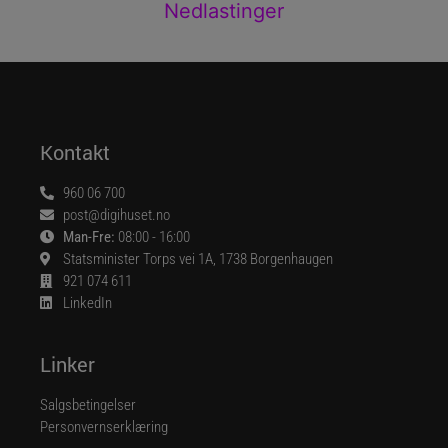
Nedlastinger
Kontakt
960 06 700
post@digihuset.no
Man-Fre:
08:00 - 16:00
Statsminister Torps vei 1A, 1738 Borgenhaugen
921 074 611
LinkedIn
Linker
Salgsbetingelser
Personvernserklæring