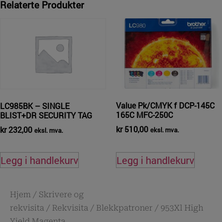
Relaterte Produkter
Value Pk/CMYK f DCP-145C
LC985BK – SINGLE
165C MFC-250C
BLIST+DR SECURITY TAG
kr
510,00
kr
232,00
eksl. mva.
eksl. mva.
Legg i handlekurv
Legg i handlekurv
Hjem
/
Skrivere og
rekvisita
/
Rekvisita
/
Blekkpatroner
/ 953Xl High
Yield Magenta