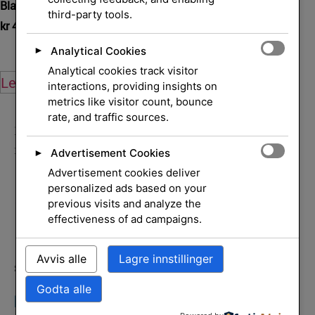
Black Toner Cartridge (X)
SVC Cartridge PageWide
third-party tools.
981A
kr
4 956,00
eksl. mva.
kr
1 056,00
eksl. mva.
Analytical Cookies
►
Analytical cookies track visitor
Legg i handlekurv
Legg i handlekurv
interactions, providing insights on
metrics like visitor count, bounce
rate, and traffic sources.
Hjem
/
Skrivere og
rekvisita
/
Rekvisita
/
Tonerkassetter
/ Opal 250G
Advertisement Cookies
►
Advertisement cookies deliver
Opal 250G
personalized ads based on your
previous visits and analyze the
effectiveness of ad campaigns.
Avvis alle
Lagre innstillinger
SKU
FRU75Y5301
Tonerkassetter
LENOVO
Kategori:
Merke:
Godta alle
kr
3 980,00
eksl. mva.