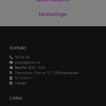
Nedlastinger
Kontakt
960 06 700
post@digihuset.no
Man-Fre:
08:00 - 16:00
Statsminister Torps vei 1A, 1738 Borgenhaugen
921 074 611
LinkedIn
Linker