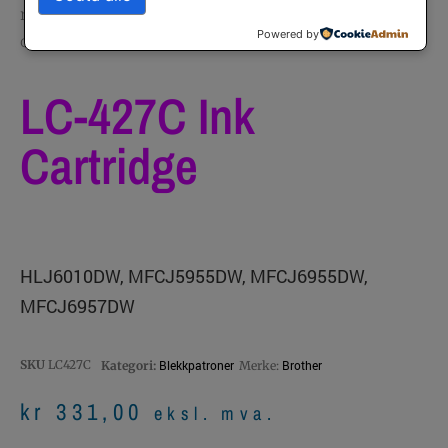
rekvisita
/
Rekvisita
/
Blekkpatroner
/ LC-427C ink
Powered by
cartridge
LC-427C Ink
Cartridge
HLJ6010DW, MFCJ5955DW, MFCJ6955DW,
MFCJ6957DW
SKU
LC427C
Blekkpatroner
Brother
Kategori:
Merke:
kr
331,00
eksl. mva.