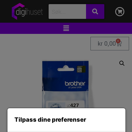
0
kr
0,00
Tilpass dine preferenser