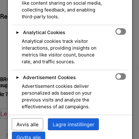
like content sharing on social media,
collecting feedback, and enabling
Relaterte Produkter
third-party tools.
Analytical Cookies
►
Analytical cookies track visitor
interactions, providing insights on
metrics like visitor count, bounce
rate, and traffic sources.
Advertisement Cookies
►
BROTHER Cyan ink cartridge
Inkjet Supplies
super high
LC1220RBWBP
Advertisement cookies deliver
personalized ads based on your
kr
780,00
kr
418,00
eksl. mva.
eksl. mva.
previous visits and analyze the
effectiveness of ad campaigns.
Legg i handlekurv
Legg i handlekurv
Avvis alle
Lagre innstillinger
Hjem
/
Skrivere og
Godta alle