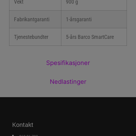
Vekt
900 g
Fabrikantgaranti
1-årsgaranti
Tjenestebundter
5-års Barco SmartCare
Spesifikasjoner
Nedlastinger
Kontakt