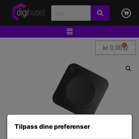
0
kr
0,00
Tilpass dine preferenser