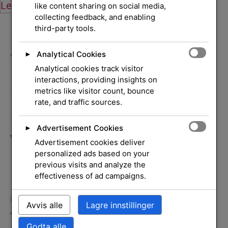
Legg i handlekurv
Legg i handlekurv
like content sharing on social media,
collecting feedback, and enabling
third-party tools.
Hjem
/
Møterom
/
Skjermdeling
/ CX-30 set GEN2
Analytical Cookies
certified in line EU wles
►
Analytical cookies track visitor
interactions, providing insights on
CX-30 Set GEN2
metrics like visitor count, bounce
rate, and traffic sources.
Certified In Line EU
Advertisement Cookies
►
Wles
Advertisement cookies deliver
personalized ads based on your
previous visits and analyze the
effectiveness of ad campaigns.
Barco ClickShare CX-30 – Gen 2 – trådløs
Avvis alle
Lagre innstillinger
video/lyd-utvider – 802.11a, 802.11b/g/n, Wi-Fi 5,
Godta alle