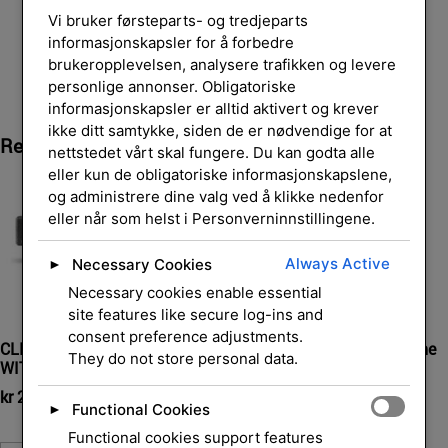
Vi bruker førsteparts- og tredjeparts
informasjonskapsler for å forbedre
brukeropplevelsen, analysere trafikken og levere
personlige annonser. Obligatoriske
informasjonskapsler er alltid aktivert og krever
ikke ditt samtykke, siden de er nødvendige for at
Relaterte Produkter
nettstedet vårt skal fungere. Du kan godta alle
eller kun de obligatoriske informasjonskapslene,
og administrere dine valg ved å klikke nedenfor
eller når som helst i Personverninnstillingene.
Always Active
Necessary Cookies
►
Necessary cookies enable essential
site features like secure log-ins and
consent preference adjustments.
CLICKSHARE BAR CB Core EU
C-5 set GEN2 certified in line
They do not store personal data.
WITH 1 BUTTON
EU wless
kr
26 853,00
kr
9 270,00
eksl. mva.
eksl. mva.
Functional Cookies
►
Functional cookies support features