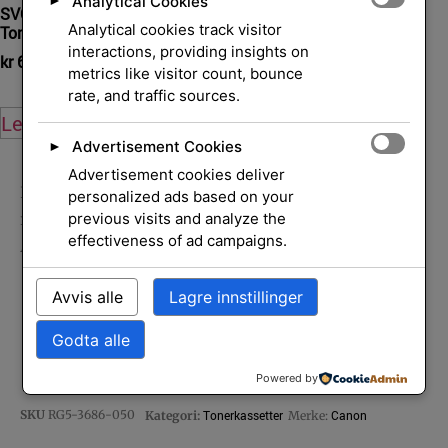
Analytical Cookies
►
SVC Magenta Managed LJ
SVC Cartridge PageWide
Analytical cookies track visitor
Toner
981A
interactions, providing insights on
kr
6 285,00
kr
1 056,00
eksl. mva.
eksl. mva.
metrics like visitor count, bounce
rate, and traffic sources.
Legg i handlekurv
Legg i handlekurv
Advertisement Cookies
►
Advertisement cookies deliver
Hjem
/
Skrivere og
personalized ads based on your
previous visits and analyze the
rekvisita
/
Rekvisita
/
Tonerkassetter
/ FIXING
effectiveness of ad campaigns.
ASSEMBLY
Avvis alle
Lagre innstillinger
FIXING ASSEMBLY
Godta alle
Powered by
SKU
RG5-3686-050
Tonerkassetter
Canon
Kategori:
Merke: