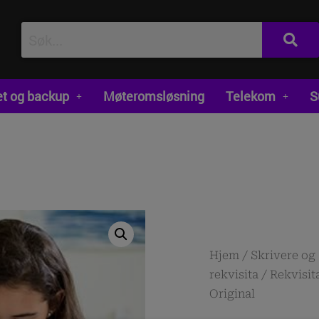
et og backup
Møteromsløsning
Telekom
S
Hjem
/
Skrivere og
rekvisita
/
Rekvisit
Original