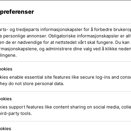
Ink/903
 preferenser
Original
arts- og tredjeparts informasjonskapsler for å forbedre brukero
e personlige annonser. Obligatoriske informasjonskapsler er allt
en de er nødvendige for at nettstedet vårt skal fungere. Du kan 
ormasjonskapslene, og administrere dine valg ved å klikke nedenf
lingene.
HP Ink/903XL HY Ye
ookies
SKU
T6M11AE#BGY
Kate
ies enable essential site features like secure log-ins and con
hey do not store personal data.
kr
457,00
e
ookies
Estimert leveringsdato ved
ies support features like content sharing on social media, coll
ird-party tools.
28.07.2026
okies
Utsolgt, men kan besti