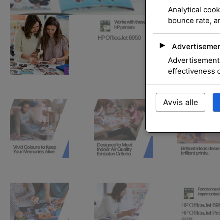
Analytical cook
bounce rate, an
►
Advertisemen
Advertisement 
effectiveness 
Avvis alle