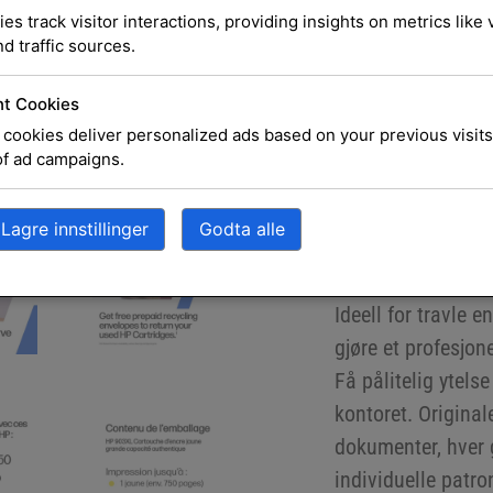
ies track visitor interactions, providing insights on metrics like v
d traffic sources.
Legg i ha
t Cookies
cookies deliver personalized ads based on your previous visits
of ad campaigns.
Beskrivelse
Beskriv
Lagre innstillinger
Godta alle
903XL høyytelsesg
Ideell for travle 
gjøre et profesjon
Få pålitelig ytelse
kontoret. Original
dokumenter, hver 
individuelle patro