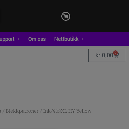
upport
Om oss
Nettbutikk
0
kr
0,00
a
/
Blekkpatroner
/ Ink/903XL HY Yellow