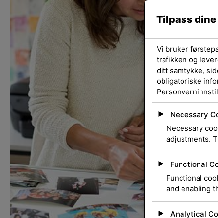
Tilpass dine
Vi bruker førstep
trafikken og lever
ditt samtykke, sid
obligatoriske inf
Personverninnstil
►
Necessary C
Necessary cook
adjustments. T
►
Functional C
Functional cook
and enabling th
►
Analytical Co