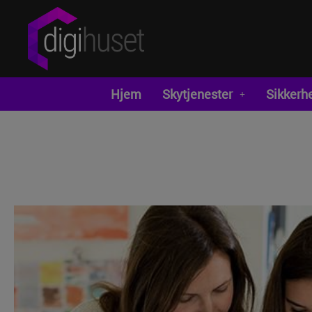
Hjem
Skytjenester
Sikkerh