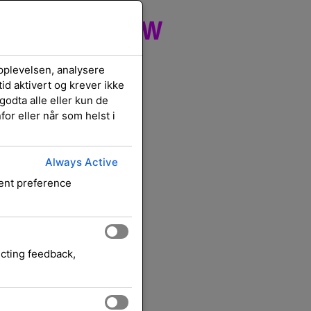
XL HY Yellow
pplevelsen, analysere
id aktivert og krever ikke
godta alle eller kun de
or eller når som helst i
llow Original
Always Active
Blekkpatroner
HP
gori:
Merke:
sent preference
ksl. mva.
 bestilling:
ecting feedback,
lles