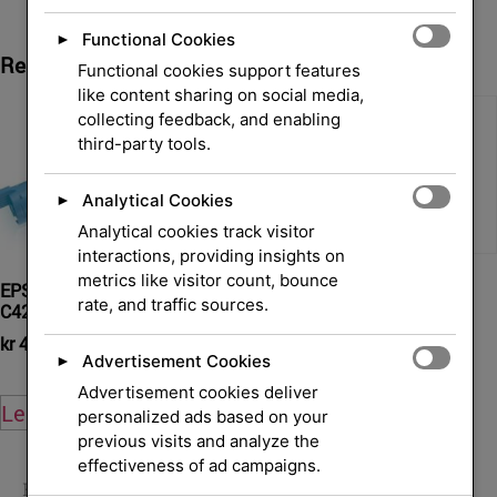
Functional Cookies
►
Relaterte Produkter
Functional cookies support features
like content sharing on social media,
collecting feedback, and enabling
third-party tools.
Analytical Cookies
►
Analytical cookies track visitor
interactions, providing insights on
metrics like visitor count, bounce
EPSON Toner cyan AcuLaser
SVC Yellow Managed LJ
rate, and traffic sources.
C4200
Toner
kr
4 274,00
kr
6 285,00
eksl. mva.
eksl. mva.
Advertisement Cookies
►
Advertisement cookies deliver
Legg i handlekurv
Legg i handlekurv
personalized ads based on your
previous visits and analyze the
effectiveness of ad campaigns.
Hjem
/
Skrivere og