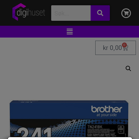
0
kr
0,00