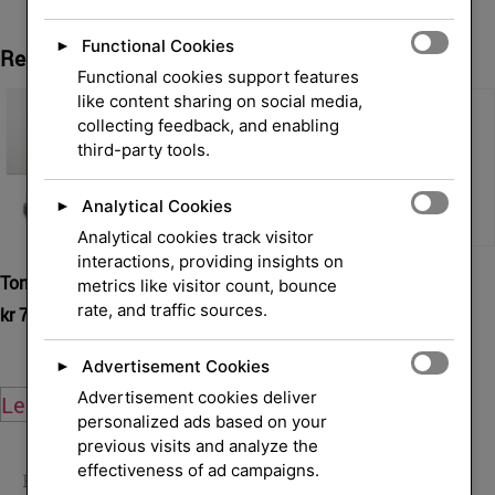
Functional Cookies
►
Relaterte Produkter
Functional cookies support features
like content sharing on social media,
collecting feedback, and enabling
third-party tools.
Analytical Cookies
►
Analytical cookies track visitor
interactions, providing insights on
Toner kit Cyan for OKI,
SVC Cartridge PageWide
metrics like visitor count, bounce
981A
rate, and traffic sources.
kr
744,00
eksl. mva.
kr
1 075,00
eksl. mva.
Advertisement Cookies
►
Advertisement cookies deliver
Legg i handlekurv
Legg i handlekurv
personalized ads based on your
previous visits and analyze the
effectiveness of ad campaigns.
Hjem
/
Skrivere og