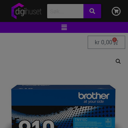
0
kr
0,00