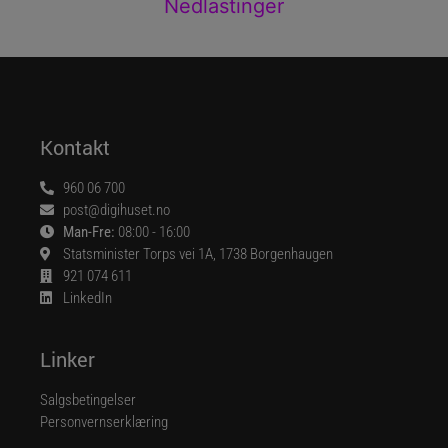
Nedlastinger
Kontakt
960 06 700
post@digihuset.no
Man-Fre:
08:00 - 16:00
Statsminister Torps vei 1A, 1738 Borgenhaugen
921 074 611
LinkedIn
Linker
Salgsbetingelser
Personvernserklæring