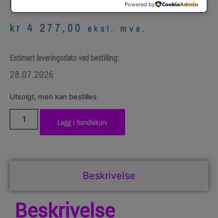
Powered by
SKU
W2033-67902
Tonerkassetter
HP
Kategori:
Merke:
kr
4 277,00
eksl. mva.
Estimert leveringsdato ved bestilling:
28.07.2026
Utsolgt, men kan bestilles
Legg i handlekurv
Beskrivelse
Beskrivelse