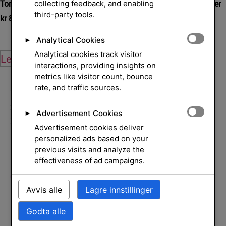
Toner kit Black for OKI,
EPSON Toner cyan AcuLaser
collecting feedback, and enabling
C4200
third-party tools.
kr
867,00
eksl. mva.
kr
4 274,00
eksl. mva.
Analytical Cookies
►
Analytical cookies track visitor
Legg i handlekurv
Legg i handlekurv
interactions, providing insights on
metrics like visitor count, bounce
rate, and traffic sources.
Hjem
/
Skrivere og
rekvisita
/
Rekvisita
/
Tonerkassetter
/ Kit 415X
Advertisement Cookies
►
Magenta LJ Toner
Advertisement cookies deliver
personalized ads based on your
Kit 415X Magenta LJ
previous visits and analyze the
effectiveness of ad campaigns.
Toner
Avvis alle
Lagre innstillinger
Godta alle