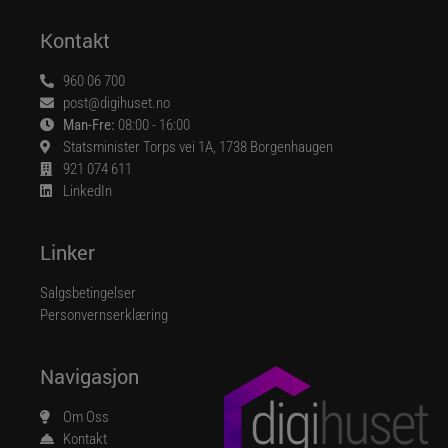
Kontakt
960 06 700
post@digihuset.no
Man-Fre:
08:00 - 16:00
Statsminister Torps vei 1A, 1738 Borgenhaugen
921 074 611
LinkedIn
Linker
Salgsbetingelser
Personvernserklæring
Navigasjon
Om Oss
Kontakt