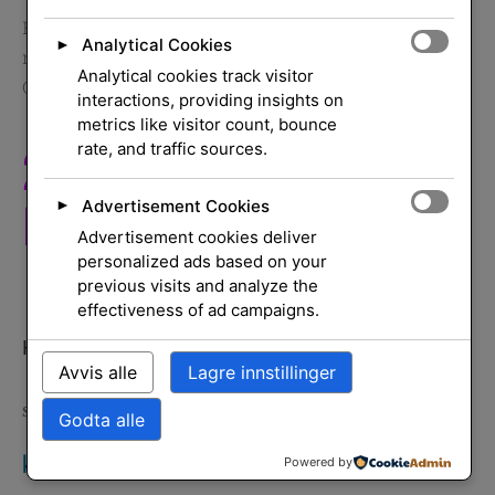
Hjem
/
Skrivere og
Analytical Cookies
►
rekvisita
/
Rekvisita
/
Tonerkassetter
/ 220X Cyan
Analytical cookies track visitor
Original Laserjet
interactions, providing insights on
metrics like visitor count, bounce
220X Cyan Original
rate, and traffic sources.
Laserjet
Advertisement Cookies
►
Advertisement cookies deliver
personalized ads based on your
previous visits and analyze the
effectiveness of ad campaigns.
HP 220X Cyan Original LaserJet Toner Cartridge
Avvis alle
Lagre innstillinger
SKU
W2201X
Tonerkassetter
HP INC.
Kategori:
Merke:
Godta alle
kr
2 599,00
eksl. mva.
Powered by