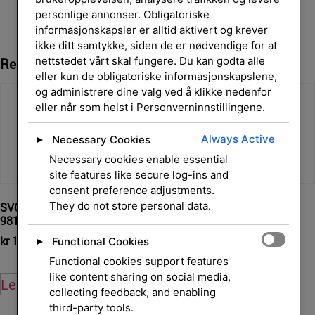
personlige annonser. Obligatoriske
informasjonskapsler er alltid aktivert og krever
ikke ditt samtykke, siden de er nødvendige for at
nettstedet vårt skal fungere. Du kan godta alle
Relaterte Produkter
eller kun de obligatoriske informasjonskapslene,
og administrere dine valg ved å klikke nedenfor
eller når som helst i Personverninnstillingene.
Always Active
Necessary Cookies
►
Necessary cookies enable essential
site features like secure log-ins and
consent preference adjustments.
They do not store personal data.
SVC Cartridge PageWide
SVC Cartridge PageWide
981A
981A
kr
1 075,00
kr
1 056,00
Functional Cookies
►
eksl. mva.
eksl. mva.
Functional cookies support features
like content sharing on social media,
Legg i handlekurv
Legg i handlekurv
collecting feedback, and enabling
third-party tools.