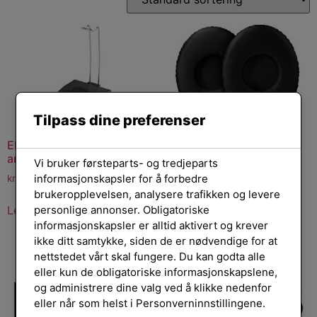
Tilpass dine preferenser
EPOS Active wideband
EPOS ADAPT 160 ANC &
amplf
200
Vi bruker førsteparts- og tredjeparts
informasjonskapsler for å forbedre
kr
3 567,00
kr
149,00
eksl. mva.
eksl. mva.
brukeropplevelsen, analysere trafikken og levere
Legg i handlekurv
Legg i handlekurv
personlige annonser. Obligatoriske
informasjonskapsler er alltid aktivert og krever
ikke ditt samtykke, siden de er nødvendige for at
nettstedet vårt skal fungere. Du kan godta alle
eller kun de obligatoriske informasjonskapslene,
og administrere dine valg ved å klikke nedenfor
eller når som helst i Personverninnstillingene.