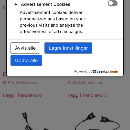
Advertisement Cookies
►
Legg i handlekurv
Legg i handlekurv
Advertisement cookies deliver
personalized ads based on your
previous visits and analyze the
effectiveness of ad campaigns.
Avvis alle
Lagre innstillinger
Godta alle
Powered by
EPOS ADP RJ45-RJ9
EPOS AMS 01
kr
149,00
kr
606,00
eksl. mva.
eksl. mva.
Legg i handlekurv
Legg i handlekurv