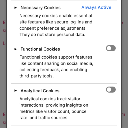
Always Active
Necessary Cookies
►
Necessary cookies enable essential
site features like secure log-ins and
EPOS ADAPT 360 Earpad
EPOS ADAPT 360 Storage
pouch
consent preference adjustments.
kr
202,00
eksl. mva.
They do not store personal data.
kr
189,00
eksl. mva.
Legg i handlekurv
Legg i handlekurv
Functional Cookies
►
Functional cookies support features
like content sharing on social media,
collecting feedback, and enabling
third-party tools.
Analytical Cookies
►
Analytical cookies track visitor
interactions, providing insights on
metrics like visitor count, bounce
EPOS ADAPT 660 Earpad
EPOS Adaptercabel 3.5mm
rate, and traffic sources.
kr
296,00
kr
224,00
eksl. mva.
eksl. mva.