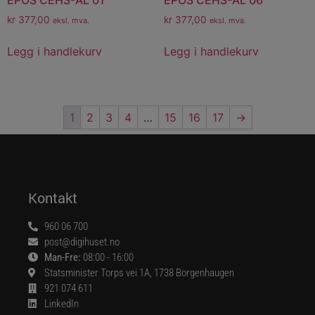
kr
377,00
kr
377,00
eksl. mva.
eksl. mva.
Legg i handlekurv
Legg i handlekurv
1
2
3
4
…
15
16
17
→
Kontakt
960 06 700
post@digihuset.no
Man-Fre:
08:00 - 16:00
Statsminister Torps vei 1A, 1738 Borgenhaugen
921 074 611
LinkedIn