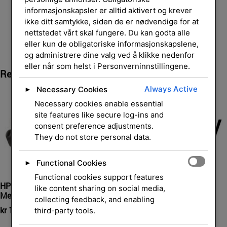
informasjonskapsler er alltid aktivert og krever
ikke ditt samtykke, siden de er nødvendige for at
nettstedet vårt skal fungere. Du kan godta alle
eller kun de obligatoriske informasjonskapslene,
og administrere dine valg ved å klikke nedenfor
eller når som helst i Personverninnstillingene.
Relaterte Produkter
Always Active
Necessary Cookies
►
Necessary cookies enable essential
site features like secure log-ins and
consent preference adjustments.
They do not store personal data.
Functional Cookies
►
HP Poly U10P Short End
Functional cookies support features
HP Poly Voyager 6200
Cable
like content sharing on social media,
Medium Eartips 2P
collecting feedback, and enabling
kr
204,00
eksl. mva.
kr
179,00
third-party tools.
eksl. mva.