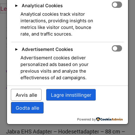
Analytical Cookies
►
Legg i handlekurv
Legg i handlekurv
Analytical cookies track visitor
interactions, providing insights on
metrics like visitor count, bounce
Hjem
/
Hodesett og mikrofoner
/
Hodesett og
rate, and traffic sources.
ørepropper
/
Tilbehør/Reservedeler
/ JABRA Link
EHS-Adapter for Jabra PRO 940
Advertisement Cookies
►
Advertisement cookies deliver
JABRA Link EHS-
personalized ads based on your
previous visits and analyze the
Adapter For Jabra
effectiveness of ad campaigns.
PRO 940
Avvis alle
Lagre innstillinger
Godta alle
Powered by
Jabra EHS Adapter – Hodesettadapter – 88 cm –