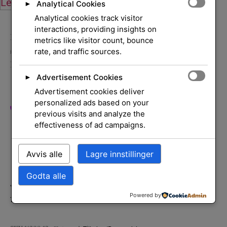
Legg i handlekurv
Legg i handlekurv
Analytical Cookies
►
Analytical cookies track visitor
interactions, providing insights on
Hjem
/
Hodesett og mikrofoner
/
Hodesett og
metrics like visitor count, bounce
ørepropper
/
Tilbehør/Reservedeler
/ JABRA
rate, and traffic sources.
EVOLVE 30 II LINK MS Controller
Advertisement Cookies
►
JABRA EVOLVE 30 II
Advertisement cookies deliver
personalized ads based on your
previous visits and analyze the
LINK MS Controller
effectiveness of ad campaigns.
Avvis alle
Lagre innstillinger
Godta alle
JABRA EVOLVE Link MS – Fjernkontroll – kabel –
Powered by
for Evolve 30 II MS Mono, 30 II MS stereo