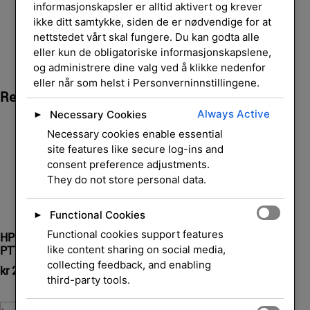
informasjonskapsler er alltid aktivert og krever
ikke ditt samtykke, siden de er nødvendige for at
nettstedet vårt skal fungere. Du kan godta alle
eller kun de obligatoriske informasjonskapslene,
og administrere dine valg ved å klikke nedenfor
eller når som helst i Personverninnstillingene.
Relaterte Produkter
Always Active
Necessary Cookies
►
Necessary cookies enable essential
site features like secure log-ins and
consent preference adjustments.
They do not store personal data.
Functional Cookies
►
Functional cookies support features
HP Poly SHS 2355-11 USB-
HP Poly USB-C to USB-A
like content sharing on social media,
PTT Monaural
Adapter
collecting feedback, and enabling
kr
2 256,00
kr
168,00
eksl. mva.
eksl. mva.
third-party tools.