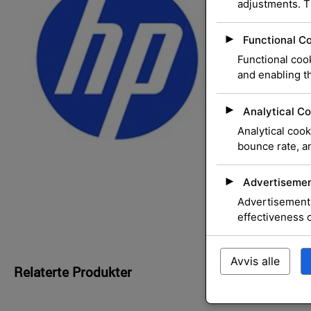
adjustments. T
►
Functional C
Functional cook
and enabling th
►
Analytical Co
Analytical cook
bounce rate, an
►
Advertisemen
Advertisement 
effectiveness 
Avvis alle
Relaterte Produkter