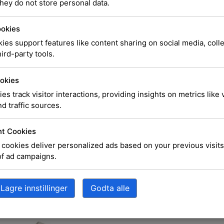
hey do not store personal data.
HP Poly
ookies
Doughn
ies support features like content sharing on social media, coll
ird-party tools.
okies
ies track visitor interactions, providing insights on metrics like v
HP Poly – Ørepute f
d traffic sources.
SKU
8K6P3AA#AC3
Kate
t Cookies
Hodesett og mikrofoner
Tag
cookies deliver personalized ads based on your previous visits
of ad campaigns.
kr
40,00
ek
Lagre innstillinger
Godta alle
Estimert leveringsdato ved
05.08.2026