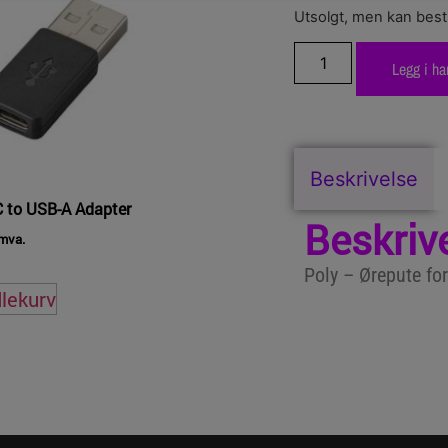
Utsolgt, men kan besti
Legg i ha
Beskrivelse
 to USB-A Adapter
Beskriv
 mva.
Poly – Ørepute for
dlekurv