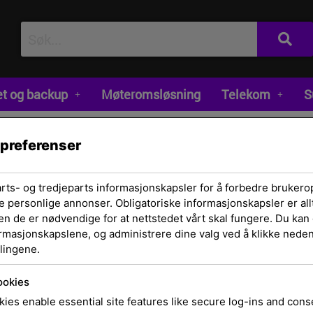
et og backup
Møteromsløsning
Telekom
S
 preferenser
arts- og tredjeparts informasjonskapsler for å forbedre brukero
e personlige annonser. Obligatoriske informasjonskapsler er allt
en de er nødvendige for at nettstedet vårt skal fungere. Du kan 
ormasjonskapslene, og administrere dine valg ved å klikke nedenf
lingene.
Hjem
/
Hodesett og
ørepropper
/
Tilbe
ookies
Doughnut 02
ies enable essential site features like secure log-ins and con