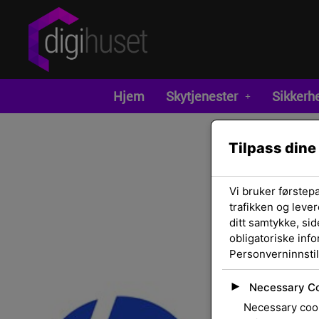
Hjem
Skytjenester
Sikkerh
Tilpass dine
Vi bruker førstep
trafikken og lever
ditt samtykke, sid
obligatoriske inf
Personverninnstil
►
Necessary C
Necessary cook