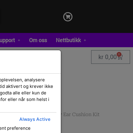
upport
Om oss
Nettbutikk
0
kr
0,00
pplevelsen, analysere
id aktivert og krever ikke
godta alle eller kun de
or eller når som helst i
 mikrofoner
/
Hodesett og
hør/Reservedeler
/ HP Poly Ear Cushion Kit
Always Active
sent preference