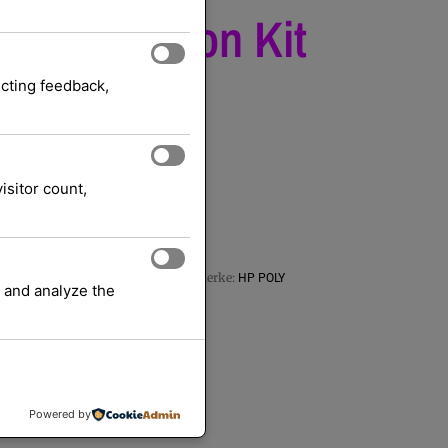
 Ear Cushion Kit
ut 02
ecting feedback,
isitor count,
or hodesett – ringrør
Tilbehør/Reservedeler
gori:
 > Hodesett > Tilbehør/Reservedeler
HP POLY
Merke:
 and analyze the
sl. mva.
 bestilling:
Powered by