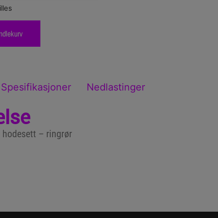
lles
ndlekurv
Spesifikasjoner
Nedlastinger
else
 hodesett – ringrør