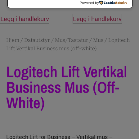
eksl. mva.
Powered by
Legg i handlekurv
Legg i handlekurv
Hjem
/
Datautstyr
/
Mus/Tastatur
/
Mus
/ Logitech
Lift Vertikal Business mus (off-white)
Logitech Lift Vertikal
Business Mus (off-
White)
Logitech Lift for Business – Vertikal mus –