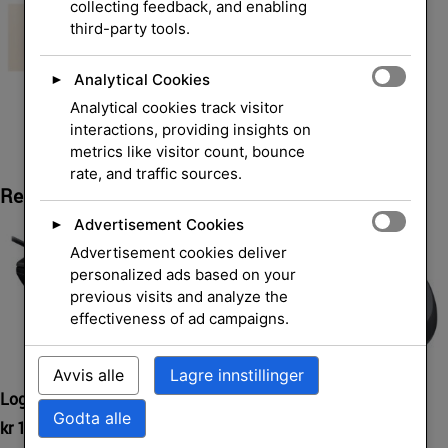
collecting feedback, and enabling
third-party tools.
Analytical Cookies
►
Analytical cookies track visitor
interactions, providing insights on
metrics like visitor count, bounce
rate, and traffic sources.
Relaterte Produkter
Advertisement Cookies
►
Advertisement cookies deliver
personalized ads based on your
previous visits and analyze the
effectiveness of ad campaigns.
Avvis alle
Lagre innstillinger
Logitech M100 Mus (sort)
Logitech M110 Silent Mus
(grå)
Godta alle
kr
179,00
eksl. mva.
kr
159,00