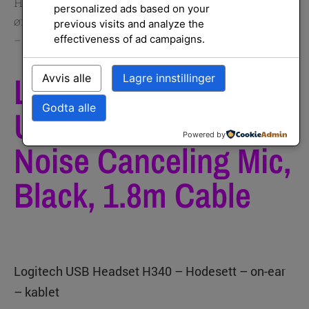
Hjem
/
Hodesett og mikrofoner
/
Hodesett og
personalized ads based on your
ørepropper
/ Logitech H340 Wired USB-A Headset
previous visits and analyze the
effectiveness of ad campaigns.
– Noise Canceling Mic, Black, 1.8m Cable
Logitech H340 Wired
Avvis alle
Lagre innstillinger
Godta alle
USB-A Headset –
Powered by
Noise Canceling Mic,
Black, 1.8m Cable
Logitech USB Headset H340 – Hodesett – on-ear
– kablet