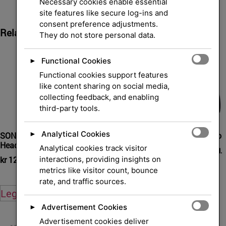
Necessary cookies enable essential
site features like secure log-ins and
consent preference adjustments.
Relaterte Produkter
They do not store personal data.
Functional Cookies
►
Functional cookies support features
like content sharing on social media,
collecting feedback, and enabling
third-party tools.
Analytical Cookies
►
SONY MDR-ZX110
Jabra Evolve2 65 Flex Stereo
Headphones full size wire
Analytical cookies track visitor
kr
2 264,00
–
kr
2 651,00
eksl.
interactions, providing insights on
kr
129,00
eksl. mva.
mva.
metrics like visitor count, bounce
rate, and traffic sources.
Legg i handlekurv
Velg alternativ
Advertisement Cookies
►
Advertisement cookies deliver