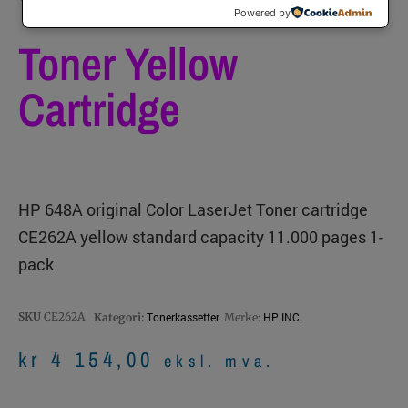
Powered by
Toner Yellow
Cartridge
HP 648A original Color LaserJet Toner cartridge
CE262A yellow standard capacity 11.000 pages 1-
pack
SKU
CE262A
Tonerkassetter
HP INC.
Kategori:
Merke:
kr
4 154,00
eksl. mva.