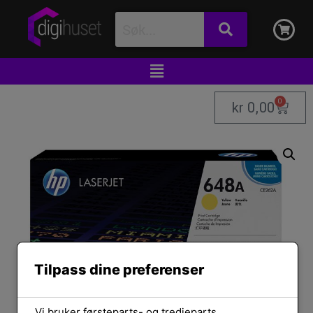
0
kr
0,00
Tilpass dine preferenser
Vi bruker førsteparts- og tredjeparts