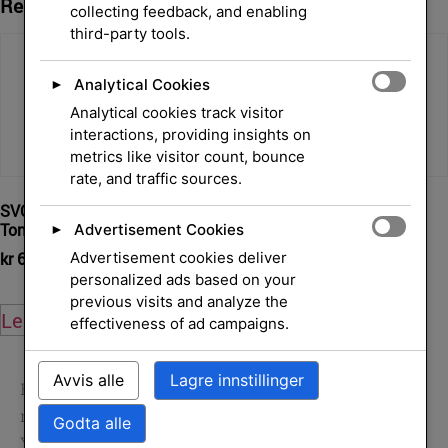
Relaterte Produkter
collecting feedback, and enabling
third-party tools.
Analytical Cookies
►
Analytical cookies track visitor
interactions, providing insights on
metrics like visitor count, bounce
rate, and traffic sources.
SVC Yellow Managed LJ
Toner Collection Container
Toner
Advertisement Cookies
►
kr
599,00
eksl. mva.
kr
6 285,00
Advertisement cookies deliver
eksl. mva.
personalized ads based on your
previous visits and analyze the
Legg i handlekurv
Legg i handlekurv
effectiveness of ad campaigns.
Avvis alle
Lagre innstillinger
Hjem
/
Skrivere og
rekvisita
/
Rekvisita
/
Tonerkassetter
/ Toner
Godta alle
Yellow Cartridge