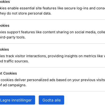
ookies
Replac
ies enable essential site features like secure log-ins and con
hey do not store personal data.
Cartrid
ookies
ies support features like content sharing on social media, coll
ird-party tools.
SKU
CE271-67901
Katego
okies
kr
4 353,00
ies track visitor interactions, providing insights on metrics like v
d traffic sources.
Estimert leveringsdato ved
t Cookies
28.07.2026
cookies deliver personalized ads based on your previous visits
of ad campaigns.
Utsolgt, men kan besti
Legg i ha
Lagre innstillinger
Godta alle