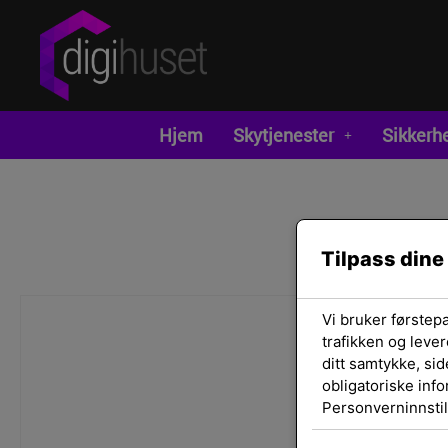
Hjem
Skytjenester
Sikkerh
Tilpass dine
Vi bruker førstep
trafikken og lever
ditt samtykke, sid
obligatoriske inf
Personverninnstil