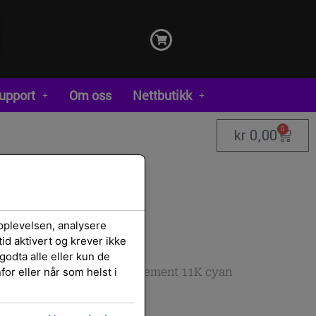
upport
Om oss
Nettbutikk
0
kr
0,00
pplevelsen, analysere
id aktivert og krever ikke
godta alle eller kun de
or eller når som helst i
a
/
Tonerkassetter
/ replacement 11K cyan