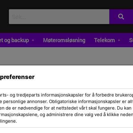
et og backup
Møteromsløsning
Telekom
S
 preferenser
arts- og tredjeparts informasjonskapsler for å forbedre brukero
e personlige annonser. Obligatoriske informasjonskapsler er allt
Hjem
/
Skrivere og
en de er nødvendige for at nettstedet vårt skal fungere. Du kan 
ormasjonskapslene, og administrere dine valg ved å klikke nedenf
rekvisita
/
Rekvisit
lingene.
Cartridge