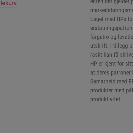
enten det gjelder 
dlekurv
markedsføringsmat
Laget med HPs forp
erstatningspatrone
fargetro og leveti
utskrift. I tilleg
raskt kan få skriv
HP er kjent for sit
at deres patroner 
Samarbeid med EET
produkter med påli
produktivitet.