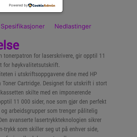
Powered by
Spesifikasjoner
Nedlastinger
else
n tonerpatron for laserskrivere, gir opptil 11
 for høykvalitetsutskrift.
iteten i utskriftsoppgavene dine med HP
oner Cartridge. Designet for utskrift i stort
 kassetten skilte med en imponerende
pptil 11 000 sider, noe som gjør den perfekt
r og arbeidsgrupper som trenger pålitelig
Den avanserte lasertrykkteknologien sikrer
an-trykk som skiller seg ut på enhver side,