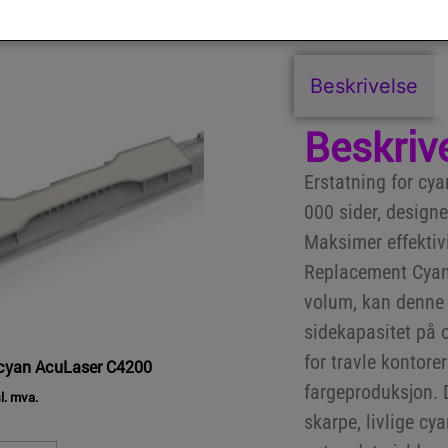
Beskrivelse
Beskriv
Erstatning for cya
000 sider, designet
Maksimer effektiv
Replacement Cyan T
volum, kan denne
sidekapasitet på o
for travle kontore
cyan AcuLaser C4200
fargeproduksjon. 
l. mva.
skarpe, livlige cy