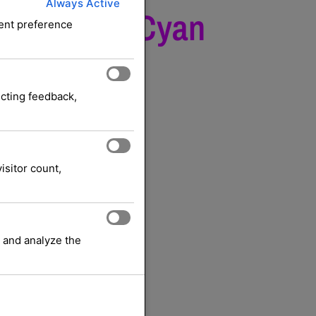
Always Active
ement 11K Cyan
sent preference
ge
ecting feedback,
Tonerkassetter
HP
ri:
Merke:
eksl. mva.
isitor count,
 bestilling:
 and analyze the
lles
ndlekurv