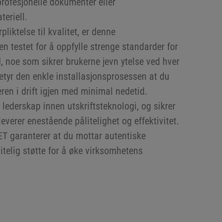
profesjonelle dokumenter eller
eriell.
liktelse til kvalitet, er denne
n testet for å oppfylle strenge standarder for
d, noe som sikrer brukerne jevn ytelse ved hver
g betyr den enkle installasjonsprosessen at du
eren i drift igjen med minimal nedetid.
t lederskap innen utskriftsteknologi, og sikrer
leverer enestående pålitelighet og effektivitet.
 garanterer at du mottar autentiske
telig støtte for å øke virksomhetens