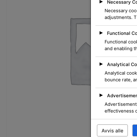
►
Necessary C
Necessary cook
adjustments. T
►
Functional C
Functional cook
and enabling th
►
Analytical Co
Analytical cook
bounce rate, an
►
Advertisemen
Advertisement 
effectiveness 
Avvis alle